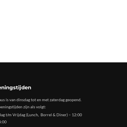
ningstijden
us is van dinsdag tot en met zaterdag geopend.
eningstijden zijn als volgt:
ag t/m Vrijdag (Lunch, Borrel & Diner) – 12:00
4:00