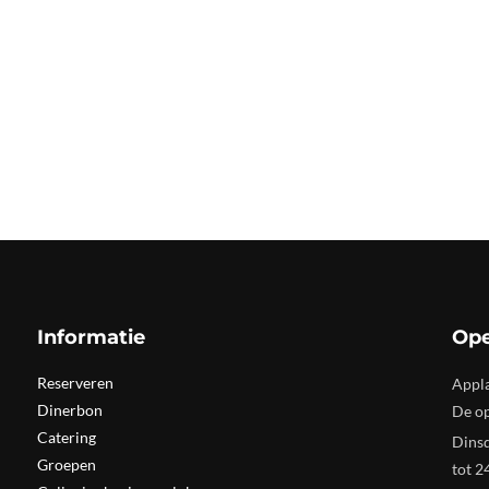
Informatie
Ope
Reserveren
Appla
Dinerbon
De op
Catering
Dinsd
Groepen
tot 2