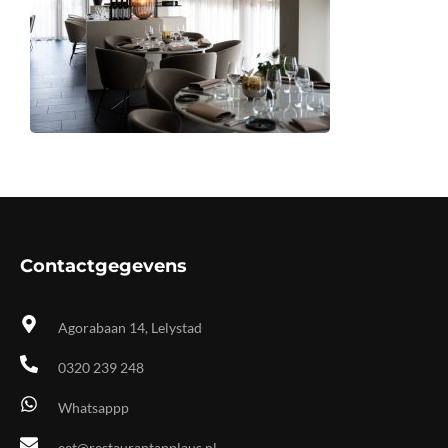
Contactgegevens
Agorabaan 14, Lelystad
0320 239 248
Whatsappp
eet@restaurantapplaus.nl