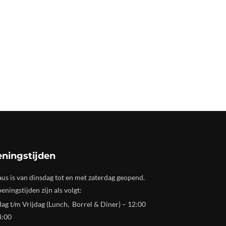
ningstijden
us is van dinsdag tot en met zaterdag geopend.
eningstijden zijn als volgt:
ag t/m Vrijdag (Lunch, Borrel & Diner) – 12:00
4:00