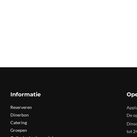
Informatie
Ope
Reserveren
Appla
Dinerbon
De op
Catering
Dinsd
Groepen
tot 2