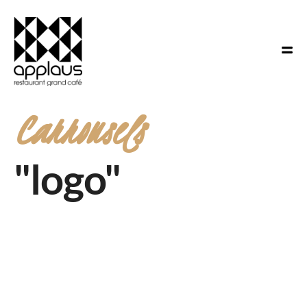
Carrousels
"logo"