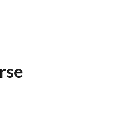
Home
Menu
Wijnkaart
Cadeaubon
I
rse