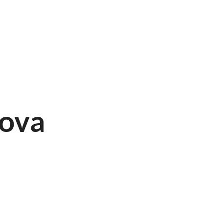
Home
Menu
Wijnkaart
Cadeaubon
I
ova