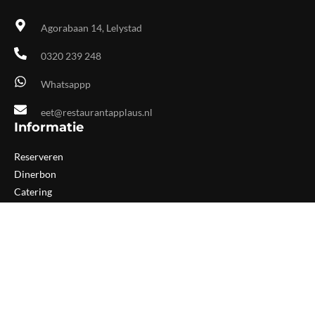
Agorabaan 14, Lelystad
0320 239 248
Whatsappp
eet@restaurantapplaus.nl
Informatie
Reserveren
Dinerbon
Catering
Groepen
Culinaire business club
Openingstijden
Applaus is van dinsdag tot en met zaterdag geopend. De