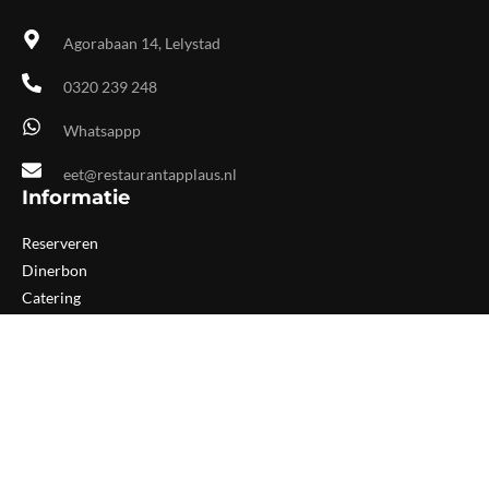
Agorabaan 14, Lelystad
0320 239 248
Whatsappp
eet@restaurantapplaus.nl
Informatie
Reserveren
Dinerbon
Catering
Groepen
Culinaire business club
Openingstijden
Applaus is van dinsdag tot en met zaterdag geopend. De